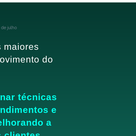
s maiores
movimento do
inar técnicas
endimentos e
melhorando a
 clientes.