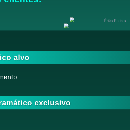
ico alvo
imento
amático exclusivo