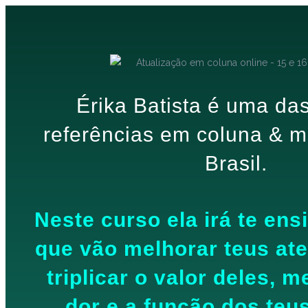
Érika Batista é uma da
referências em coluna & 
Brasil.
Neste curso ela irá te ens
que vão melhorar teus at
triplicar o valor deles, 
dor e a função dos teus